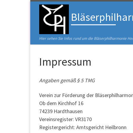
Zum Inhalt springen
Bläserphilha
Hier sehen Sie Infos rund um die Bläserphilharmonie He
Impressum
Angaben gemäß § 5 TMG
Verein zur Förderung der Bläserphilharmoni
Ob dem Kirchhof 16
74239 Hardthausen
Vereinsregister: VR3170
Registergericht: Amtsgericht Heilbronn